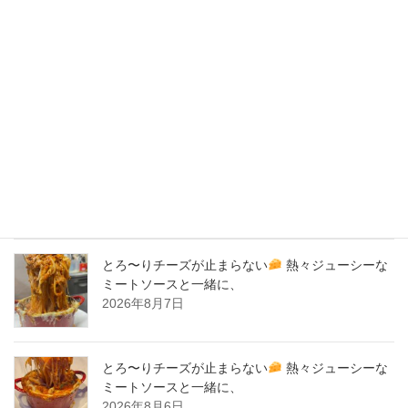
2020年3月
2020年2月
New Post !
バナナサンド、夜会で紹介された、爆発的！大人
気商品！サーロイン肉シカゴピザ
原価率70%
をこえる、北海道産サーロイン肉のローストビー
フをシカゴピザの周りにのせます。
2026年8月8日
とろ〜りチーズが止まらない
熱々ジューシーな
ミートソースと一緒に、
2026年8月7日
とろ〜りチーズが止まらない
熱々ジューシーな
ミートソースと一緒に、
2026年8月6日