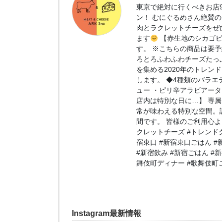
東京で絶対に行くべきお店9選
ン！ むにぐるめさん絶賛
肉とラクレットチーズをぜ
ます
【赤生地のシカゴピ
す。 ※こちらの商品は要予
ろとろふわふわチーズたっ
を集める2020年のトレン
します。 ◆4種類のバラエ
ュー ・ピリ辛アラビアータ
店内は特別な日に…】 専
常が味わえる特別な空間。
間です。 皆様のご利用心よ
クレットチーズ #トレンドグ
宿東口 #新宿東口ごはん #
#新宿飲み #新宿ごはん #
舞伎町ディナー #歌舞伎町ご
Instagram最新情報