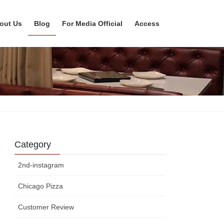
out Us
Blog
For Media Official
Access
Category
2nd-instagram
Chicago Pizza
Customer Review