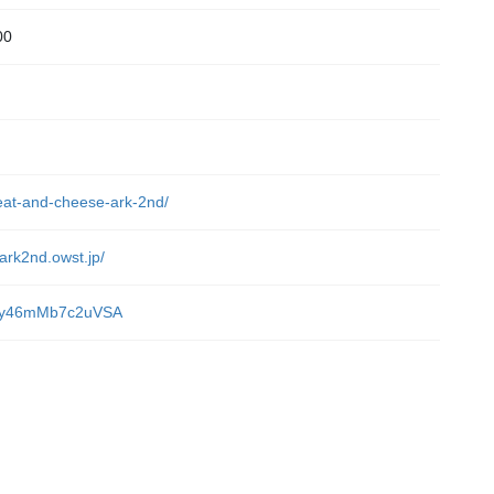
00
）
meat-and-cheese-ark-2nd/
ark2nd.owst.jp/
sADy46mMb7c2uVSA