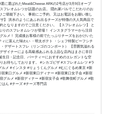
に選ばれたMeat&Cheese ARKの2号店が3月9日オープ
のスフレオムレツが話題のお店。 隠れ家バルでこだわりのお
ひご堪能下さい。 事前にご予約、又はお電話をお願い致し
ザ】 洪水のようにあふれ出るチーズが特徴の大人気商品で
約となりますのでご注意ください。 【スフレオムレツ】 と
ぷりのスフレオムレツが登場！ インスタグラマーから注目
ドグルメ！ 完成後お客様の前でたっぷりチーズをおかけいた
ティに富んだ味わい ・明太ポテト ・シェフ特製ビーフシチ
 ・デザートスフレ（リンゴのコンポート） 【雰囲気溢れる
属デザイナーによる高級感あふれる上品な店内はまさに非日
誕生日・記念日、パーティーにおすすめのエレガントな空
りお待ちしております。 #シカゴピザ #スフレオムレツ #ラ
ルメ #インスタ #りょうくんグルメ #むにぐるめ東京 #新
新宿東口グルメ #新宿東口ディナー #新宿東口女子会 #新宿
新宿グルメ #新宿ディナー #新宿女子会 #歌舞伎町グルメ #歌
はん #チーズ #チーズ専門店