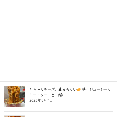
2020年4月
2020年3月
2020年2月
New Post !
バナナサンド、夜会で紹介された、爆発的！大人
気商品！サーロイン肉シカゴピザ
原価率70%
をこえる、北海道産サーロイン肉のローストビー
フをシカゴピザの周りにのせます。
2026年8月8日
とろ〜りチーズが止まらない
熱々ジューシーな
ミートソースと一緒に、
2026年8月7日