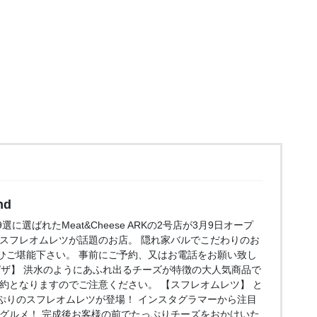
nd
に選ばれたMeat&Cheese ARKの2号店が3月9日オープ
のスフレオムレツが話題のお店。 隠れ家バルでこだわりのお
ひご堪能下さい。 事前にご予約、又はお電話をお願い致し
ザ】 洪水のようにあふれ出るチーズが特徴の大人気商品で
約となりますのでご注意ください。 【スフレオムレツ】 と
ぷりのスフレオムレツが登場！ インスタグラマーから注目
ドグルメ！ 完成後お客様の前でたっぷりチーズをおかけいた