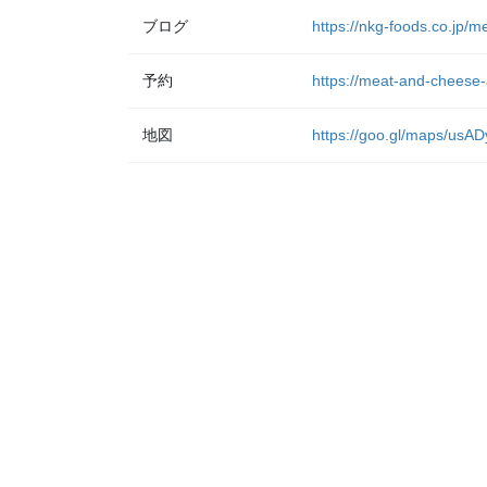
ブログ
https://nkg-foods.co.jp/
予約
https://meat-and-cheese-
地図
https://goo.gl/maps/u