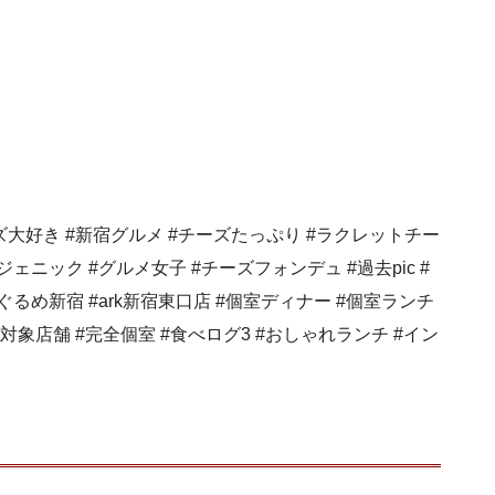
ーズ大好き #新宿グルメ #チーズたっぷり #ラクレットチー
ェニック #グルメ女子 #チーズフォンデュ #過去pic #
ぐるめ新宿 #ark新宿東口店 #個室ディナー #個室ランチ
otoeat対象店舗 #完全個室 #食べログ3 #おしゃれランチ #イン