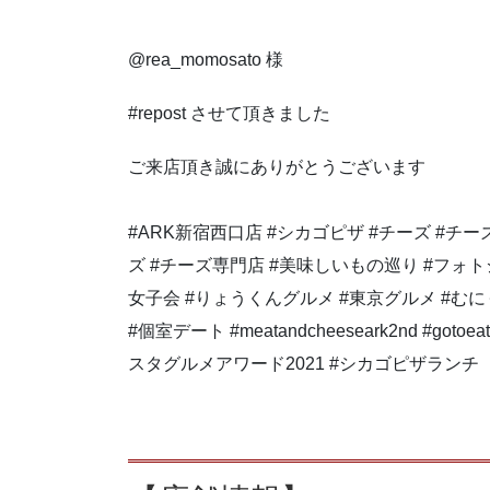
@rea_momosato 様
#repost させて頂きました
ご来店頂き誠にありがとうございます
#ARK新宿西口店 #シカゴピザ #チーズ #チ
ズ #チーズ専門店 #美味しいもの巡り #フォトジ
女子会 #りょうくんグルメ #東京グルメ #むに
#個室デート #meatandcheeseark2nd #g
スタグルメアワード2021 #シカゴピザランチ