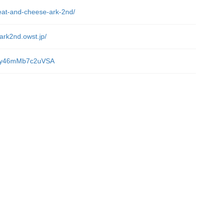
meat-and-cheese-ark-2nd/
ark2nd.owst.jp/
sADy46mMb7c2uVSA