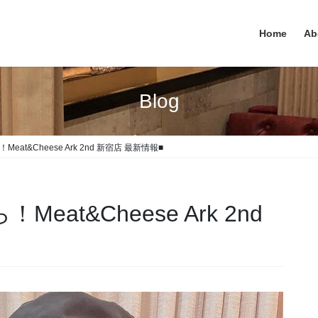
Home
Ab
Blog
at&Cheese Ark 2nd 新宿店 最新情報■
at&Cheese Ark 2nd