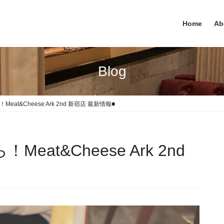
Home
Ab
Blog
at&Cheese Ark 2nd 新宿店 最新情報■
at&Cheese Ark 2nd