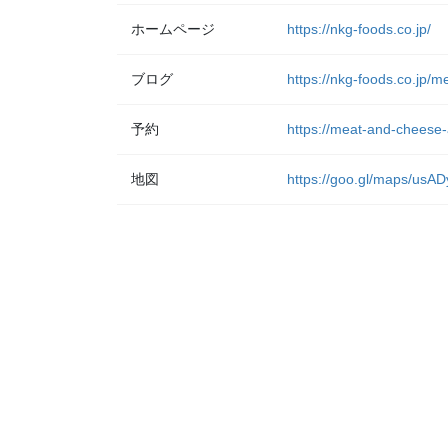
ホームページ
https://nkg-foods.co.jp/
ブログ
https://nkg-foods.co.jp/
予約
https://meat-and-cheese-
地図
https://goo.gl/maps/u