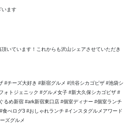
ざいます
稿頂いています！これからも沢山シェアさせていただき
ピザ #チーズ大好き #新宿グルメ #渋谷シカゴピザ #池袋シ
フォトジェニック #グルメ女子 #新大久保シカゴピザ #
ぐるめ新宿 #ark新宿東口店 #個室ディナー #個室ランチ
飯テロ #食べログ3 #おしゃれランチ #インスタグルメアワード
#チーズグルメ