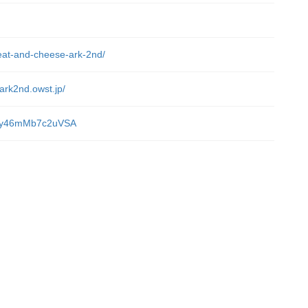
meat-and-cheese-ark-2nd/
ark2nd.owst.jp/
sADy46mMb7c2uVSA