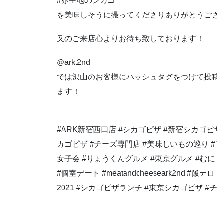
#赤生地のシカゴ
を美味しそうに撮ってくださりありがとうご
又のご来店心よりお待ち致しております！
@ark.2nd
では沢山のお客様にハッシュタグをつけて投
ます！
#ARK新宿西口店 #シカゴピザ #新宿シカゴ
カゴピザ #チーズ専門店 #美味しいもの巡り #
女子会 #りょうくんグルメ #東京グルメ #むに
#個室デート #meatandcheeseark2nd #
2021 #シカゴピザランチ #東京シカゴピザ 