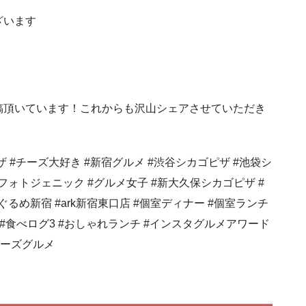
ざいます
稿頂いています！これからも沢山シェアさせていただき
ピザ #チーズ大好き #新宿グルメ #渋谷シカゴピザ #池袋シ
フォトジェニック #グルメ女子 #新大久保シカゴピザ #
ぐるめ新宿 #ark新宿東口店 #個室ディナー #個室ランチ
飯テロ #食べログ3 #おしゃれランチ #インスタグルメアワード
#チーズグルメ