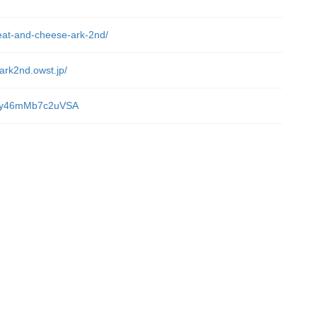
meat-and-cheese-ark-2nd/
ark2nd.owst.jp/
sADy46mMb7c2uVSA