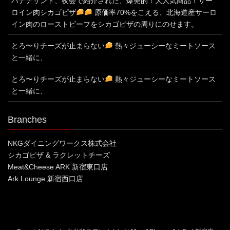
バナナサンド、夜会で紹介された、爆発的！大人気商品！サー
ロイン肉シカゴピザ
原価率70%をこえる、北海道産サーロ
イン肉のローストビーフをシカゴピザの周りにのせます。
とろ〜りチーズが止まらない
熱々ジューシーなミートソース
と一緒に、
とろ〜りチーズが止まらない
熱々ジューシーなミートソース
と一緒に、
Branches
NKGダイニングワークス株式会社
シカゴピザ & ラクレットチーズ
Meat&Cheese ARK 新宿東口店
Ark Lounge 新宿西口店