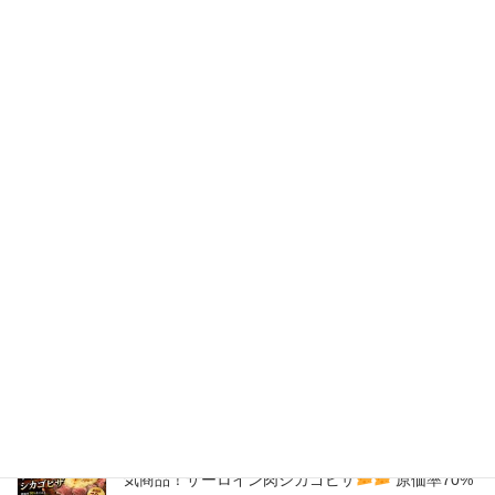
2020年6月
2020年5月
2020年4月
2020年3月
2020年2月
New Post !
バナナサンド、夜会で紹介された、爆発的！大人
気商品！サーロイン肉シカゴピザ
原価率70%
をこえる、北海道産サーロイン肉のローストビー
フをシカゴピザの周りにのせます。
2026年8月9日
バナナサンド、夜会で紹介された、爆発的！大人
気商品！サーロイン肉シカゴピザ
原価率70%