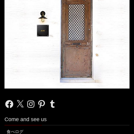
Facebook
X
Instagram
Pinterest
Tumblr
Come and see us
食べログ