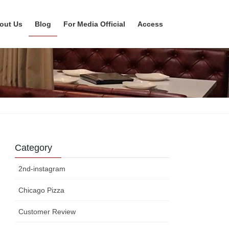
out Us
Blog
For Media Official
Access
Category
2nd-instagram
Chicago Pizza
Customer Review