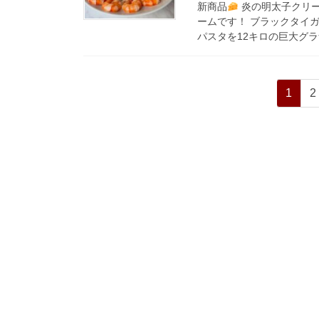
新商品
炎の明太子クリー
ームです！ ブラックタイガ
パスタを12キロの巨大グラ
投
ペ
1
2
稿
ー
ジ
の
ペ
ー
ジ
送
り