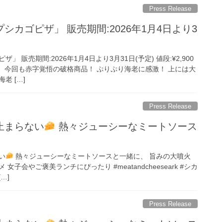
Press Release
シカゴピザ」 販売期間:2026年1月4日より3
 販売期間:2026年1月4日より3月31日(予定) 値段:¥2,900
ザ！ 今回も赤字覚悟の破格商品！ ぷりぷり海老に感激！ 上には大
老 […]
Press Release
止まらない
熱々ジューシーなミートソース
い
熱々ジューシーなミートソースと一緒に、 旨みの大噴火
子会やご褒美ランチにぴったり #meatandcheeseark #シカ
…]
Press Release