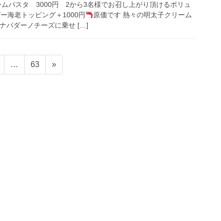
ムパスタ 3000円 2から3名様でお召し上がり頂けるボリュ
ー海老トッピング＋1000円
原価です 熱々の明太子クリーム
ナパダーノチーズに乗せ […]
ペ
ペ
…
63
»
ー
ー
ジ
ジ