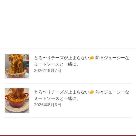
New Post !
バナナサンド、夜会で紹介された、爆発的！大人
気商品！サーロイン肉シカゴピザ
原価率70%
をこえる、北海道産サーロイン肉のローストビー
フをシカゴピザの周りにのせます。
2026年8月8日
とろ〜りチーズが止まらない
熱々ジューシーな
ミートソースと一緒に、
2026年8月7日
とろ〜りチーズが止まらない
熱々ジューシーな
ミートソースと一緒に、
2026年8月6日