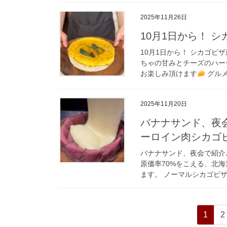
2025年11月26日
10月1日から！ 
10月1日から！ シカゴピザ最
ちゃの甘みとチーズのハ
お楽しみ頂けます
グルメ
2025年11月20日
バナナサンド、夜
ーロイン肉シカゴ
バナナサンド、夜会で紹介
原価率70%をこえる、北
ます。 ノーマルシカゴピザと
投
ペ
1
2