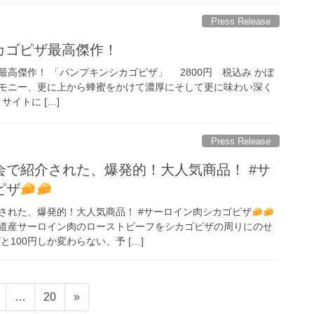
Press Release
シカゴピザ最高傑作！
高傑作！ 「パンプキンシカゴピザ」 2800円 税込み かぼ
ーモニー、更に上から蜂蜜をかけて濃厚にそして更に味わい深く
サイトに […]
Press Release
会で紹介された、爆発的！大人気商品！ #サ
ピザ
された、爆発的！大人気商品！ #サーロイン肉シカゴピザ
海道産サーロイン肉のローストビーフをシカゴピザの周りにのせ
100円しか変わらない、予 […]
ペ
ペ
…
20
»