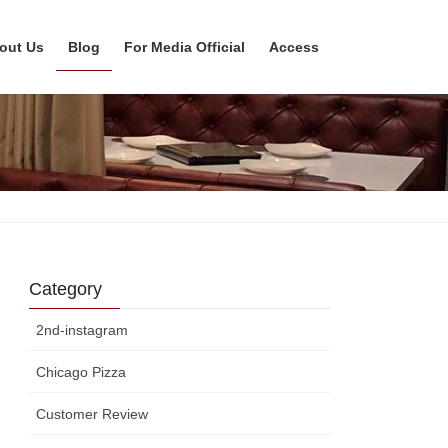
out Us
Blog
For Media Official
Access
Category
2nd-instagram
Chicago Pizza
Customer Review