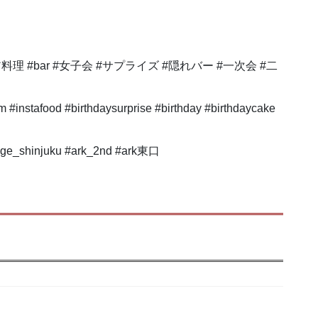
理 #bar #女子会 #サプライズ #隠れバー #一次会 #二
ram #instafood #birthdaysurprise #birthday #birthdaycake
nge_shinjuku #ark_2nd #ark東口