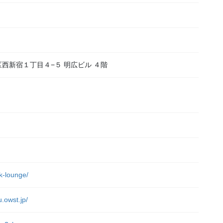
新宿区西新宿１丁目４−５ 明広ビル ４階
）
rk-lounge/
u.owst.jp/