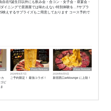
由自在‼誕生日以外にも飲み会・合コン・女子会・昼宴会・
間ダイニングで居酒屋では味わえない特別体験を…‼サプラ
NS映えするサプライズもご用意しております コース予約で
lease
Press Release
Press Release
2026年8月7日
2026年8月5日
シカ
ご予約限定！ 最強コラボ！
新宿西口arklounge に上陸！
ゴピ
来ま