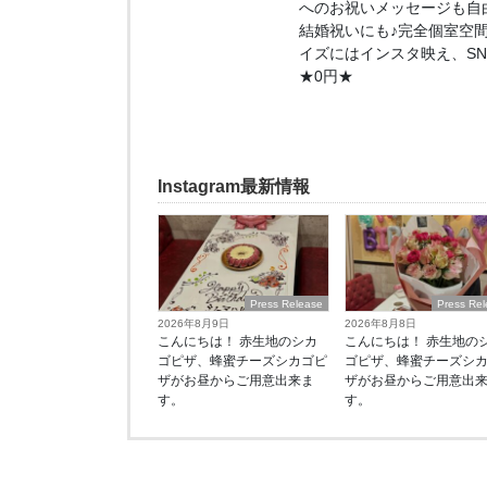
へのお祝いメッセージも自
結婚祝いにも♪完全個室空
イズにはインスタ映え、S
★0円★
Instagram最新情報
Press Release
Press Re
2026年8月9日
2026年8月8日
こんにちは！ 赤生地のシカ
こんにちは！ 赤生地の
ゴピザ、蜂蜜チーズシカゴピ
ゴピザ、蜂蜜チーズシカ
ザがお昼からご用意出来ま
ザがお昼からご用意出
す。
す。