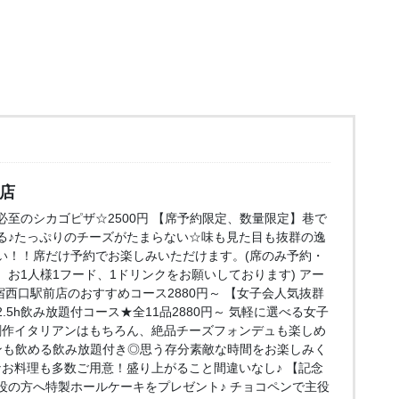
口店
至のシカゴピザ☆2500円 【席予約限定、数量限定】巷で
る♪たっぷりのチーズがたまらない☆味も見た目も抜群の逸
い！！席だけ予約でお楽しみいただけます。(席のみ予約・
お1人様1フード、1ドリンクをお願いしております) アー
e 新宿西口駅前店のおすすめコース2880円～ 【女子会人気抜群
5h飲み放題付コース★全11品2880円～ 気軽に選べる女子
創作イタリアンはもちろん、絶品チーズフォンデュも楽しめ
ンも飲める飲み放題付き◎思う存分素敵な時間をお楽しみく
なお料理も多数ご用意！盛り上がること間違いなし♪ 【記念
役の方へ特製ホールケーキをプレゼント♪ チョコペンで主役