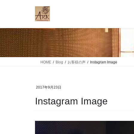
コ
ナ
ン
ビ
テ
ゲ
ン
ー
ツ
シ
に
ョ
移
ン
動
に
移
HOME
Blog
お客様の声
Instagram Image
動
2017年9月23日
Instagram Image