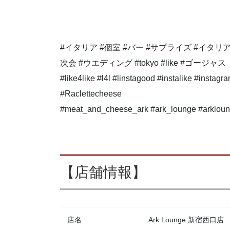
#イタリア #個室 #バー #サプライズ #イタリア料
次会 #ウエディング #tokyo #like #ゴージャス
#like4like #l4l #linstagood #instalike #instag
#Raclettecheese
#meat_and_cheese_ark #ark_lounge #arklou
【店舗情報】
店名
Ark Lounge 新宿西口店