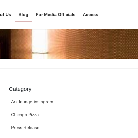
ut Us
Blog
For Media Officials
Access
Category
Ark-lounge-instagram
Chicago Pizza
Press Release