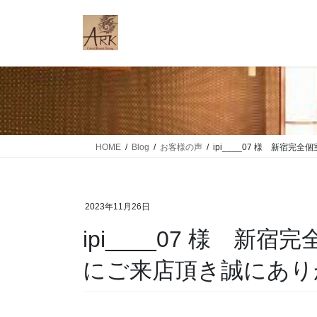
コ
ナ
ン
ビ
テ
ゲ
ン
ー
ツ
シ
に
ョ
移
ン
動
に
移
HOME
Blog
お客様の声
ipi____07 様 新宿完
動
2023年11月26日
ipi____07 様 新宿
にご来店頂き誠にあり