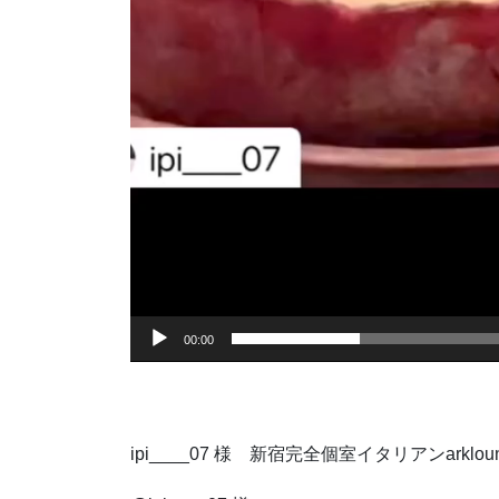
00:00
ipi____07 様 新宿完全個室イタリアンar