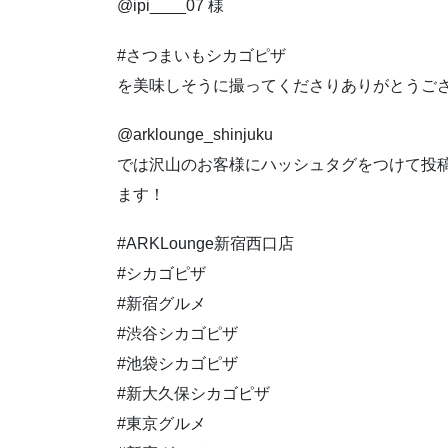
@ipi____07 様
#さつまいもシカゴピザ
を美味しそうに撮ってくださりありがとうご
@arklounge_shinjuku
では沢山のお客様にハッシュタグをつけて投
ます！
#ARKLounge新宿西口店
#シカゴピザ
#新宿グルメ
#渋谷シカゴピザ
#池袋シカゴピザ
#新大久保シカゴピザ
#東京グルメ