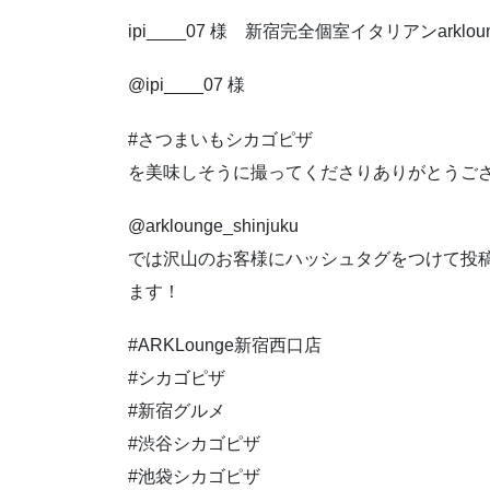
ipi____07 様 新宿完全個室イタリアンar
@ipi____07 様
#さつまいもシカゴピザ
を美味しそうに撮ってくださりありがとうご
@arklounge_shinjuku
では沢山のお客様にハッシュタグをつけて投
ます！
#ARKLounge新宿西口店
#シカゴピザ
#新宿グルメ
#渋谷シカゴピザ
#池袋シカゴピザ