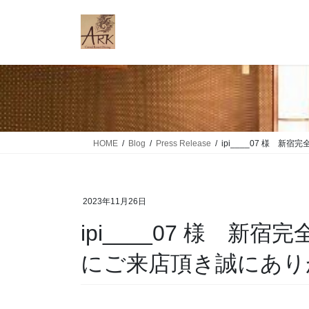
コ
ナ
ン
ビ
テ
ゲ
ン
ー
ツ
シ
に
ョ
移
ン
動
に
移
HOME
Blog
Press Release
ipi____07 様 新
動
2023年11月26日
ipi____07 様 新宿
にご来店頂き誠にあり