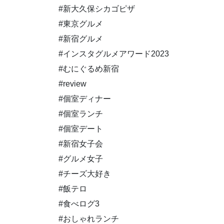
#新大久保シカゴピザ
#東京グルメ
#新宿グルメ
#インスタグルメアワード2023
#むにぐるめ新宿
#review
#個室ディナー
#個室ランチ
#個室デート
#新宿女子会
#グルメ女子
#チーズ大好き
#飯テロ
#食べログ3
#おしゃれランチ