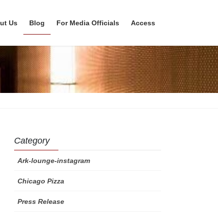
ut Us
Blog
For Media Officials
Access
Category
Ark-lounge-instagram
Chicago Pizza
Press Release