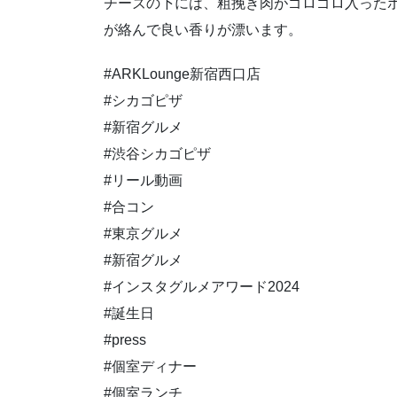
チーズの下には、粗挽き肉がゴロゴロ入った
が絡んで良い香りが漂います。
#ARKLounge新宿西口店
#シカゴピザ
#新宿グルメ
#渋谷シカゴピザ
#リール動画
#合コン
#東京グルメ
#新宿グルメ
#インスタグルメアワード2024
#誕生日
#press
#個室ディナー
#個室ランチ