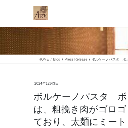
コ
ナ
ン
ビ
テ
ゲ
ン
ー
ツ
シ
に
ョ
移
ン
動
に
移
HOME
Blog
Press Release
ボルケーノパスタ ボ
動
2024年12月3日
ボルケーノパスタ ボノ
は、粗挽き肉がゴロゴ
ており、太麺にミート