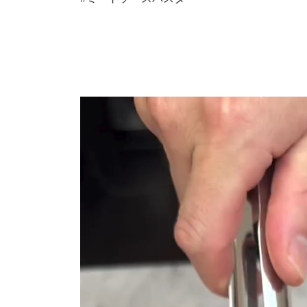
動
画
プ
レ
ー
ヤ
ー