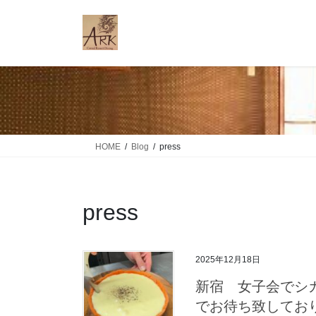
コ
ナ
ン
ビ
テ
ゲ
ン
ー
ツ
シ
に
ョ
移
ン
動
に
移
HOME
Blog
press
動
press
2025年12月18日
新宿 女子会でシカ
でお待ち致しております！