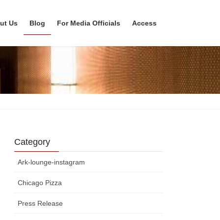
ut Us
Blog
For Media Officials
Access
Category
Ark-lounge-instagram
Chicago Pizza
Press Release