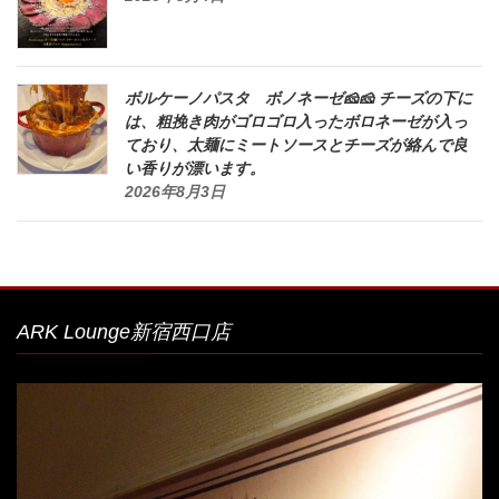
ボルケーノパスタ ボノネーゼ🧀🧀 チーズの下に
は、粗挽き肉がゴロゴロ入ったボロネーゼが入っ
ており、太麺にミートソースとチーズが絡んで良
い香りが漂います。
2026年8月3日
ARK Lounge新宿西口店