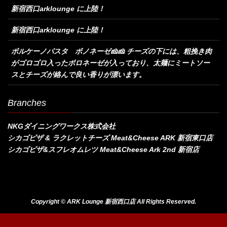
新宿西口arklounge に上陸！
新宿西口arklounge に上陸！
ボルケーノパスタ ボノネーゼ🧀🧀 チーズの下には、粗挽き肉
がゴロゴロ入ったボロネーゼが入っており、太麺にミートソー
スとチーズが絡んで良い香りが漂います。
Branches
NKGダイニングワークス株式会社
シカゴピザ & ラクレットチーズ Meat&Cheese ARK 新宿東口店
シカゴピザ&スフレオムレツ Meat&Cheese Ark 2nd 新宿店
Copyright © ARK Lounge 新宿西口店 All Rights Reserved.