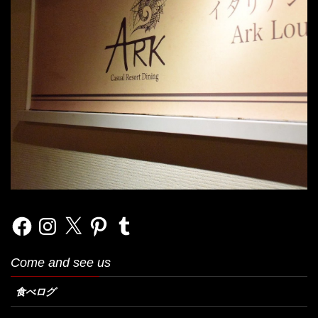
Facebook
Instagram
X
Pinterest
Tumblr
Come and see us
食べログ