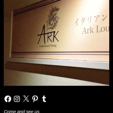
Facebook
Instagram
X
Pinterest
Tumblr
Come and see us