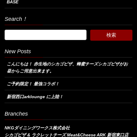
BASE
Search！
New Posts
こんにちは！ 赤生地のシカゴピザ、蜂蜜チーズシカゴピザがお
昼からご用意出来ます。
ご予約限定！ 最強コラボ！
新宿西口arklounge に上陸！
Branches
NKGダイニングワークス株式会社
シカゴピザ & ラクレットチーズ Meat&Cheese ARK 新宿東口店