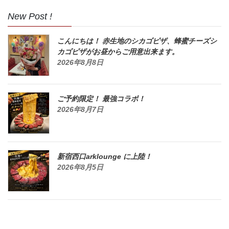
New Post !
こんにちは！ 赤生地のシカゴピザ、蜂蜜チーズシ
カゴピザがお昼からご用意出来ます。
2026年8月8日
ご予約限定！ 最強コラボ！
2026年8月7日
新宿西口arklounge に上陸！
2026年8月5日