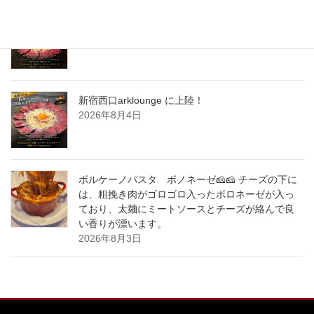
新宿西口arklounge に上陸！
2026年8月5日
新宿西口arklounge に上陸！
2026年8月4日
ボルケーノパスタ ボノネーゼ🧀🧀 チーズの下に
は、粗挽き肉がゴロゴロ入ったボロネーゼが入っ
ており、太麺にミートソースとチーズが絡んで良
い香りが漂います。
2026年8月3日