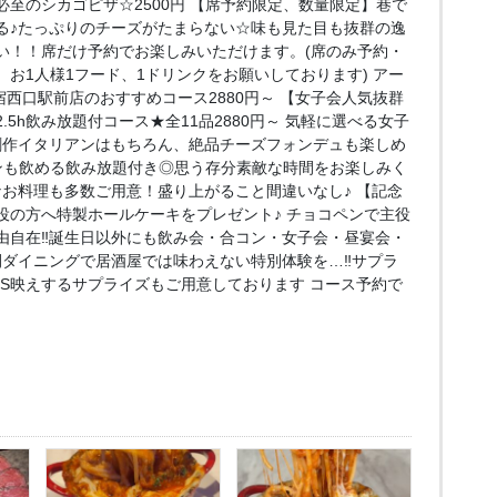
至のシカゴピザ☆2500円 【席予約限定、数量限定】巷で
る♪たっぷりのチーズがたまらない☆味も見た目も抜群の逸
い！！席だけ予約でお楽しみいただけます。(席のみ予約・
お1人様1フード、1ドリンクをお願いしております) アー
e 新宿西口駅前店のおすすめコース2880円～ 【女子会人気抜群
5h飲み放題付コース★全11品2880円～ 気軽に選べる女子
創作イタリアンはもちろん、絶品チーズフォンデュも楽しめ
ンも飲める飲み放題付き◎思う存分素敵な時間をお楽しみく
なお料理も多数ご用意！盛り上がること間違いなし♪ 【記念
役の方へ特製ホールケーキをプレゼント♪ チョコペンで主役
由自在‼誕生日以外にも飲み会・合コン・女子会・昼宴会・
間ダイニングで居酒屋では味わえない特別体験を…‼サプラ
NS映えするサプライズもご用意しております コース予約で