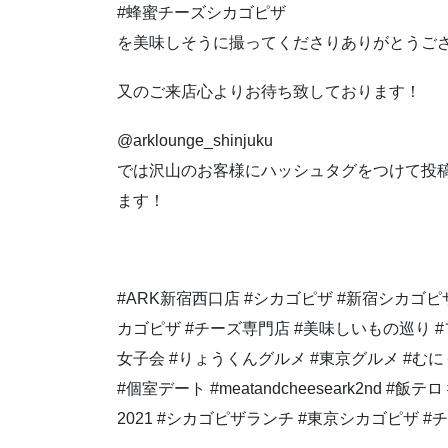
#蜂蜜チーズシカゴピザ
を美味しそうに撮ってくださりありがとうご
又のご来店心よりお待ち致しております！
@arklounge_shinjuku
では沢山のお客様にハッシュタグをつけて投
ます！
#ARK新宿西口店 #シカゴピザ #新宿シカゴ
カゴピザ #チーズ専門店 #美味しいもの巡り #
女子会 #りょうくんグルメ #東京グルメ #むに
#個室デート #meatandcheeseark2nd #
2021 #シカゴピザランチ #東京シカゴピザ 