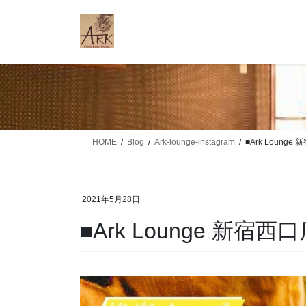
コ
ナ
ン
ビ
テ
ゲ
ン
ー
ツ
シ
に
ョ
移
ン
動
に
移
HOME
Blog
Ark-lounge-instagram
■Ark Loung
動
2021年5月28日
■Ark Lounge 新宿