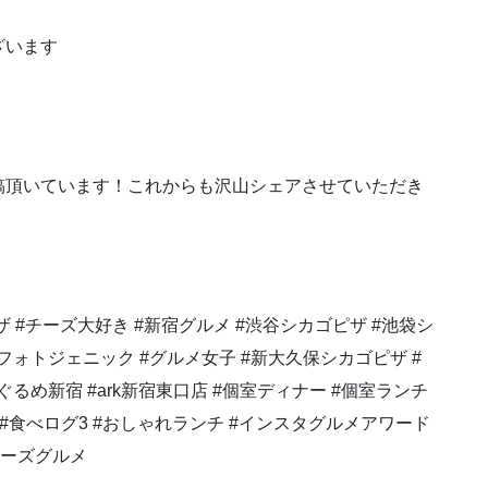
ざいます
稿頂いています！これからも沢山シェアさせていただき
ピザ #チーズ大好き #新宿グルメ #渋谷シカゴピザ #池袋シ
フォトジェニック #グルメ女子 #新大久保シカゴピザ #
ぐるめ新宿 #ark新宿東口店 #個室ディナー #個室ランチ
飯テロ #食べログ3 #おしゃれランチ #インスタグルメアワード
#チーズグルメ