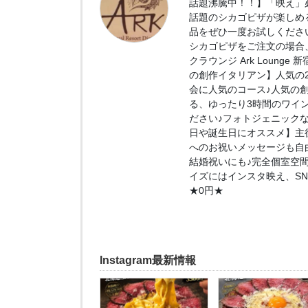
話題沸騰中！！】「映え」必
話題のシカゴピザが楽しめ
品をぜひ一度お試しくださ
シカゴピザをご注文の場合、
クラウンジ Ark Loung
の創作イタリアン】人気の2.
会に人気のコース♪人気の
る、ゆったり3時間のワイ
ださい♪フォトジェニック
日や誕生日にオススメ】主
へのお祝いメッセージも自
結婚祝いにも♪完全個室空
イズにはインスタ映え、S
★0円★
Instagram最新情報