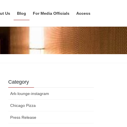
ut Us
Blog
For Media Officials
Access
Category
Ark-lounge-instagram
Chicago Pizza
Press Release