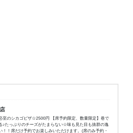
口店
至のシカゴピザ☆2500円 【席予約限定、数量限定】巷で
る♪たっぷりのチーズがたまらない☆味も見た目も抜群の逸
い！！席だけ予約でお楽しみいただけます。(席のみ予約・