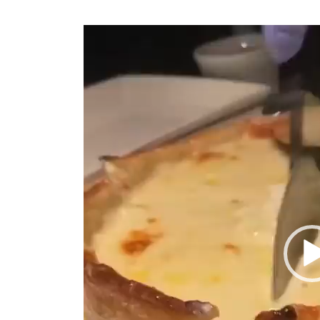
動
画
プ
レ
ー
ヤ
ー