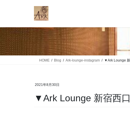
コ
ナ
ン
ビ
テ
ゲ
ン
ー
ツ
シ
に
ョ
移
ン
動
に
移
HOME
Blog
Ark-lounge-instagram
▼Ark Loung
動
2021年8月30日
▼Ark Lounge 新宿