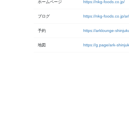
ホームページ
https://nkg-foods.co.jp/
ブログ
https://nkg-foods.co.jp/a
予約
https://arklounge-shinjuk
地図
https://g.page/ark-shinj