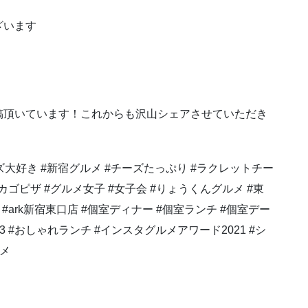
ざいます
稿頂いています！これからも沢山シェアさせていただき
ーズ大好き #新宿グルメ #チーズたっぷり #ラクレットチー
カゴピザ #グルメ女子 #女子会 #りょうくんグルメ #東
#ark新宿東口店 #個室ディナー #個室ランチ #個室デー
べログ3 #おしゃれランチ #インスタグルメアワード2021 #シ
ルメ