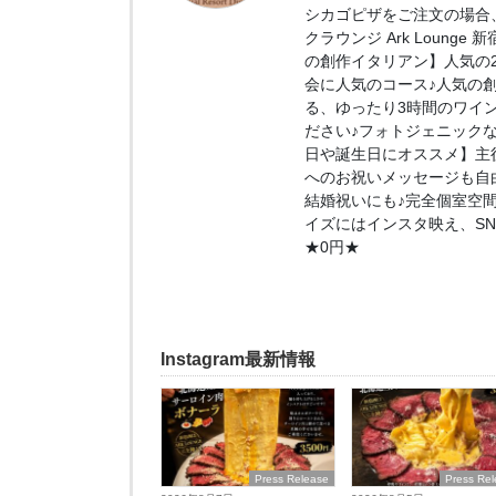
シカゴピザをご注文の場合、
クラウンジ Ark Loung
の創作イタリアン】人気の2.
会に人気のコース♪人気の
る、ゆったり3時間のワイ
ださい♪フォトジェニック
日や誕生日にオススメ】主
へのお祝いメッセージも自
結婚祝いにも♪完全個室空
イズにはインスタ映え、S
★0円★
Instagram最新情報
Press Release
Press Re