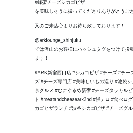
#蜂蜜チーズシカゴピザ
を美味しそうに撮ってくださりありがとうご
又のご来店心よりお待ち致しております！
@arklounge_shinjuku
では沢山のお客様にハッシュタグをつけて投
ます！
#ARK新宿西口店 #シカゴピザ #チーズ #チ
ズ #チーズ専門店 #美味しいもの巡り #池袋シ
京グルメ #むにぐるめ新宿 #チーズタッカルビ 
ト #meatandcheeseark2nd #飯テロ #食
カゴピザランチ #渋谷シカゴピザ #チーズグ