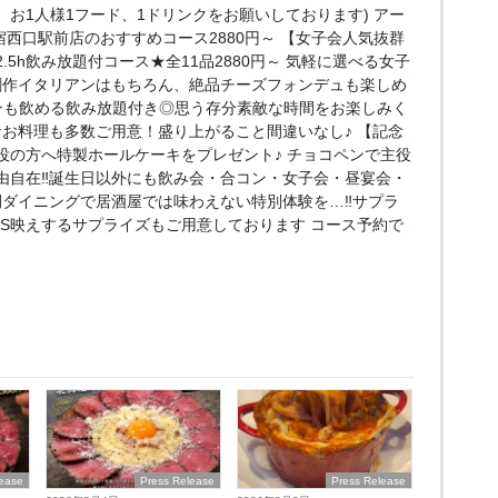
お1人様1フード、1ドリンクをお願いしております) アー
e 新宿西口駅前店のおすすめコース2880円～ 【女子会人気抜群
5h飲み放題付コース★全11品2880円～ 気軽に選べる女子
創作イタリアンはもちろん、絶品チーズフォンデュも楽しめ
ンも飲める飲み放題付き◎思う存分素敵な時間をお楽しみく
なお料理も多数ご用意！盛り上がること間違いなし♪ 【記念
役の方へ特製ホールケーキをプレゼント♪ チョコペンで主役
由自在‼誕生日以外にも飲み会・合コン・女子会・昼宴会・
間ダイニングで居酒屋では味わえない特別体験を…‼サプラ
NS映えするサプライズもご用意しております コース予約で
lease
Press Release
Press Release