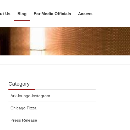
ut Us
Blog
For Media Officials
Access
Category
Ark-lounge-instagram
Chicago Pizza
Press Release