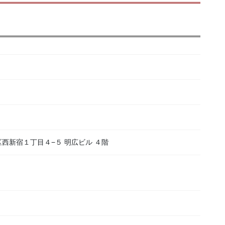
新宿区西新宿１丁目４−５ 明広ビル ４階
）