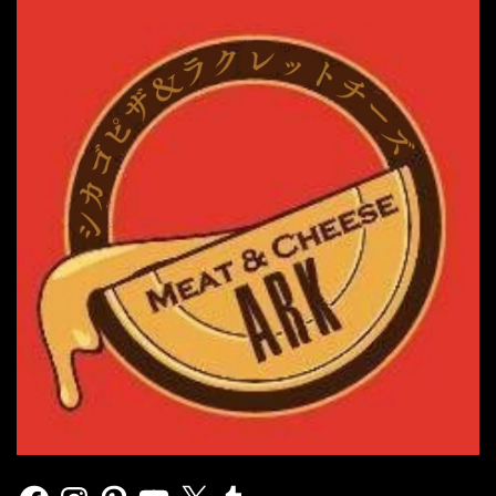
Facebook
Instagram
Pinterest
YouTube
X
Tumblr