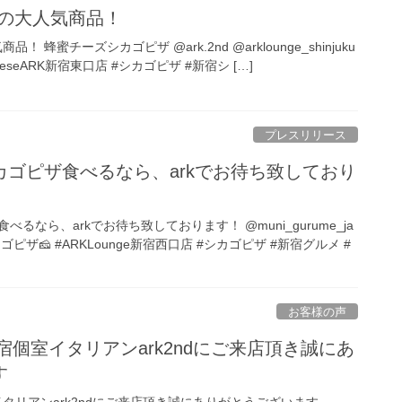
不動の大人気商品！
！ 蜂蜜チーズシカゴピザ @ark.2nd @arklounge_shinjuku
eeseARK新宿東口店 #シカゴピザ #新宿シ […]
プレスリリース
ゴピザ食べるなら、arkでお待ち致しており
るなら、arkでお待ち致しております！ @muni_gurume_ja
ピザ🧀 #ARKLounge新宿西口店 #シカゴピザ #新宿グルメ #
お客様の声
様 新宿個室イタリアンark2ndにご来店頂き誠にあ
す
個室イタリアンark2ndにご来店頂き誠にありがとうございます