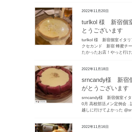
2022年11月20日
turlkol 様 
とうございます
turlkol 様 新宿個室イ
クセカンド 新宿 蜂蜜チー
たかったお店！やっと行けた
2022年11月18日
srncandy様 
がとうございます 
srncandy様 新宿個室
0月 高校部活メン定例会 
越しに行けてよかった @srnc
2022年11月16日