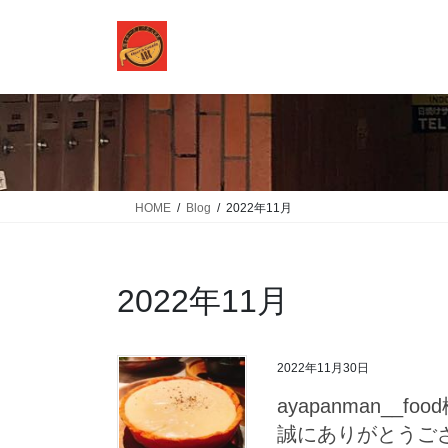
コ
ナ
ン
ビ
テ
ゲ
ン
ー
ツ
シ
に
ョ
移
ン
動
に
移
HOME
Blog
2022年11月
動
2022年11月
2022年11月30日
ayapanman__
誠にありがとうご