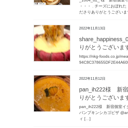
・・・ . チーズにおぼれた️
ださりありがとうございます
2022年11月13日
share_happine
りがとうございま
https://nkg-foods.co.jp/m
94C8C378655DF2E44A60E
2022年11月12日
pan_ih222様
りがとうございます
pan_ih222様 新宿個
パンプキンシカゴピザ @ark.
ィ […]