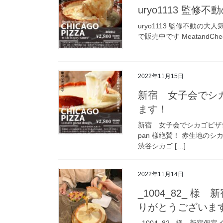
uryo1113 監修
uryo1113 監修不動の大人気商品
で販売中です MeatandCh
2022年11月15日
新宿 女子会でシカ
ます！
新宿 女子会でシカゴピザ食べ
pan 様絶賛！ 赤生地のシカゴ
渋谷シカゴ […]
2022年11月14日
_1004_82_ 
りがとうございま
_1004_82_ 様 新宿