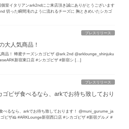
様 新宿個室イタリアンark2ndにご来店頂き誠にありがとうございます
 Ark 2nd 切った瞬間滝のように流れるチーズに 胸ときめいたシカゴ
プレスリリース
不動の大人気商品！
！ 蜂蜜チーズシカゴピザ @ark.2nd @arklounge_shinjuku
eeseARK新宿東口店 #シカゴピザ #新宿シ […]
プレスリリース
ゴピザ食べるなら、arkでお待ち致しており
るなら、arkでお待ち致しております！ @muni_gurume_ja
ピザ🧀 #ARKLounge新宿西口店 #シカゴピザ #新宿グルメ #