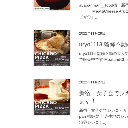
ayapanman__food
・・・ Meat&Cheese
ピザ♡ […]
2022年11月28日
uryo1113 監修
uryo1113 監修不動の大人気商品
で販売中です MeatandCh
2022年11月27日
新宿 女子会でシカ
ます！
新宿 女子会でシカゴピザ食べ
pan 様絶賛！ 赤生地のシカゴ
渋谷シカゴ […]