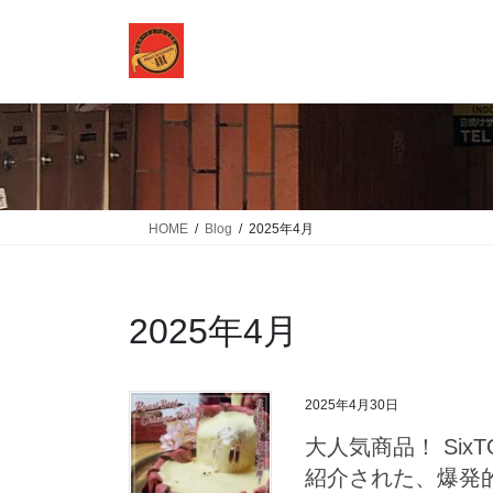
コ
ナ
ン
ビ
テ
ゲ
ン
ー
ツ
シ
に
ョ
移
ン
動
に
移
HOME
Blog
2025年4月
動
2025年4月
2025年4月30日
大人気商品！ Si
紹介された、爆発