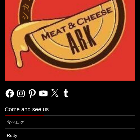
Facebook
Instagram
Pinterest
YouTube
X
Tumblr
Come and see us
食べログ
Retty