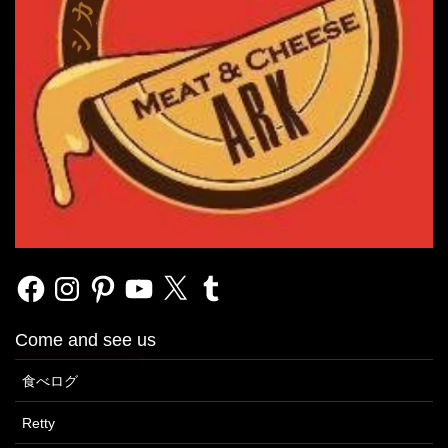
Facebook
Instagram
Pinterest
YouTube
X
Tumblr
Come and see us
食べログ
Retty