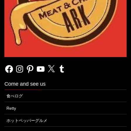
Facebook
Instagram
Pinterest
YouTube
X
Tumblr
Come and see us
食べログ
Retty
ホットペッパーグルメ