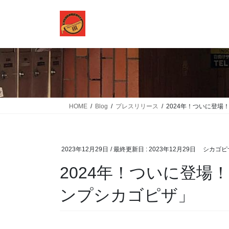
コ
ナ
ン
ビ
テ
ゲ
ン
ー
ツ
シ
に
ョ
移
ン
動
に
移
HOME
Blog
プレスリリース
2024年！ついに登場
動
2023年12月29日
/ 最終更新日 :
2023年12月29日
シカゴピザ
2024年！ついに登場！
ンプシカゴピザ」