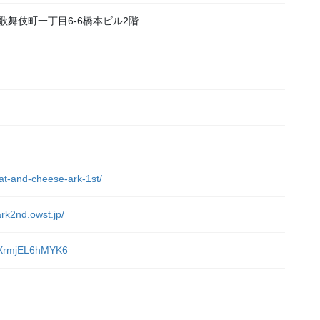
宿区歌舞伎町一丁目6-6橋本ビル2階
）
eat-and-cheese-ark-1st/
rk2nd.owst.jp/
tuXrmjEL6hMYK6