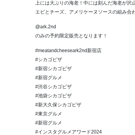
上には大ぶりの海老！中には刻んだ海老が沢
エビとチーズ、アメリケーヌソースの組み合
@ark.2nd
のみの予約限定販売となります！
#meatandcheeseark2nd新宿店
#シカゴピザ
#新宿シカゴピザ
#新宿グルメ
#渋谷シカゴピザ
#池袋シカゴピザ
#新大久保シカゴピザ
#東京グルメ
#新宿グルメ
#インスタグルメアワード2024