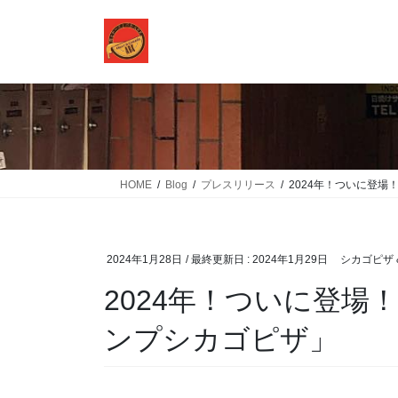
コ
ナ
ン
ビ
テ
ゲ
ン
ー
ツ
シ
に
ョ
移
ン
動
に
移
HOME
Blog
プレスリリース
2024年！ついに登場
動
2024年1月28日
/ 最終更新日 :
2024年1月29日
シカゴピザ &
2024年！ついに登場！
ンプシカゴピザ」