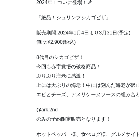
2024年！ついに登場！🦐
「絶品！シュリンプシカゴピザ」
販売期間:2024年1月4日より3月31日(予定)
値段:¥2,900(税込)
8代目のシカゴピザ！
今回も赤字覚悟の破格商品！
ぷりぷり海老に感激！
上には大ぶりの海老！中には刻んだ海老が沢
エビとチーズ、アメリケーヌソースの組み合
@ark.2nd
のみの予約限定販売となります！
ホットペッパー様、食べログ様、グルメサイ