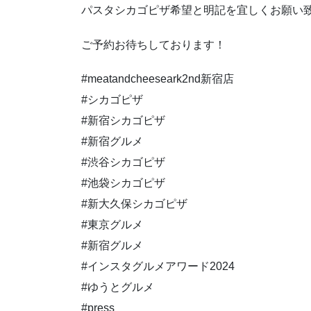
パスタシカゴピザ希望と明記を宜しくお願い
ご予約お待ちしております！
#meatandcheeseark2nd新宿店
#シカゴピザ
#新宿シカゴピザ
#新宿グルメ
#渋谷シカゴピザ
#池袋シカゴピザ
#新大久保シカゴピザ
#東京グルメ
#新宿グルメ
#インスタグルメアワード2024
#ゆうとグルメ
#press