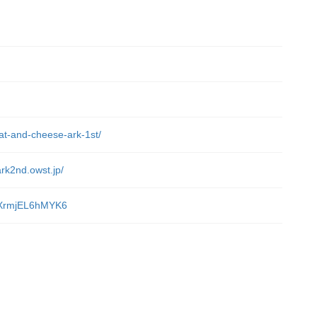
）
eat-and-cheese-ark-1st/
rk2nd.owst.jp/
tuXrmjEL6hMYK6