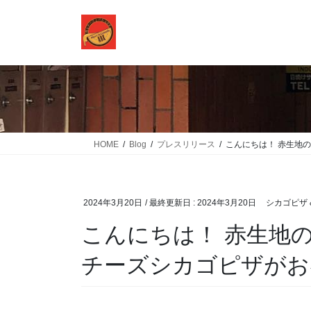
コ
ナ
ン
ビ
テ
ゲ
ン
ー
ツ
シ
に
ョ
移
ン
動
に
移
HOME
Blog
プレスリリース
こんにちは！ 赤生地のシ
動
2024年3月20日
/ 最終更新日 :
2024年3月20日
シカゴピザ &
こんにちは！ 赤生地のシ
チーズシカゴピザか