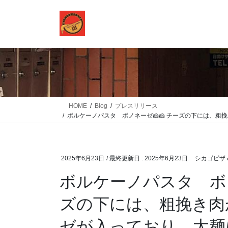
コ
ナ
ン
ビ
テ
ゲ
ン
ー
ツ
シ
に
ョ
移
ン
動
に
移
HOME
Blog
プレスリリース
動
ボルケーノパスタ ボノネーゼ🧀🧀 チーズの下には、
2025年6月23日
/ 最終更新日 :
2025年6月23日
シカゴピザ &
ボルケーノパスタ ボノ
ズの下には、粗挽き肉
ゼが入っており、太麺