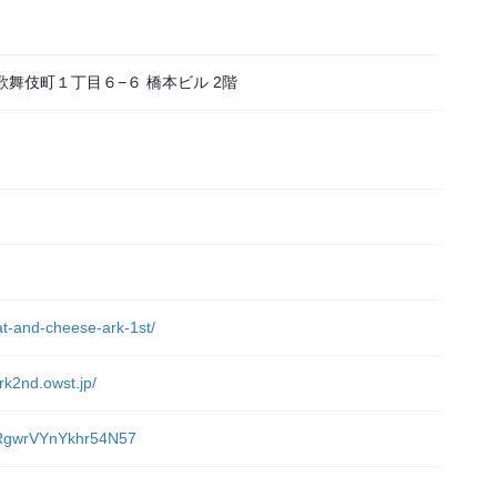
区歌舞伎町１丁目６−６ 橋本ビル 2階
at-and-cheese-ark-1st/
rk2nd.owst.jp/
/VRgwrVYnYkhr54N57