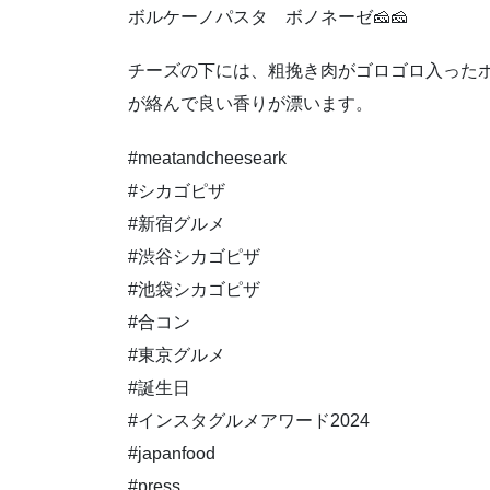
ボルケーノパスタ ボノネーゼ🧀🧀
チーズの下には、粗挽き肉がゴロゴロ入った
が絡んで良い香りが漂います。
#meatandcheeseark
#シカゴピザ
#新宿グルメ
#渋谷シカゴピザ
#池袋シカゴピザ
#合コン
#東京グルメ
#誕生日
#インスタグルメアワード2024
#japanfood
#press