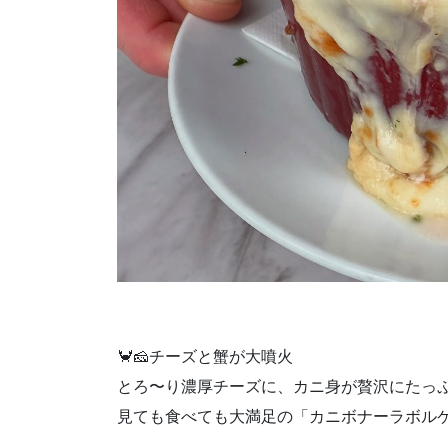
🦀🧀チーズと蟹が大噴火
とろ〜り濃厚チーズに、カニ身が贅沢にたっ
見ても食べても大満足の「カニボナーラボル