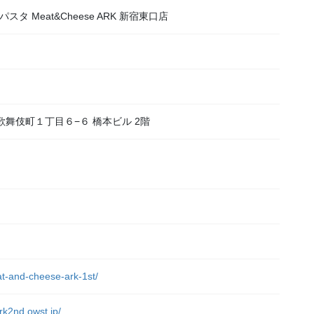
 Meat&Cheese ARK 新宿東口店
区歌舞伎町１丁目６−６ 橋本ビル 2階
at-and-cheese-ark-1st/
rk2nd.owst.jp/