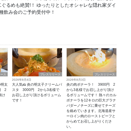
二ぐるめも絶賛!！ ゆったりとしたオシャレな隠れ家ダイ
各種飲み会のご予約受付中！
リース
プレスリリース
プレスリリース
2026年8月4日
2026年8月3日
の明太
大人気🧀 炎の明太子クリームパ
炎の肉ボナーラ！ 3900円 2
円 2
スタ 3000円 2から3名様で
から3名様でお召し上がり頂け
頂け
お召し上がり頂けるボリューム
るボリュームです！ 熱々のカル
です！
ボナーラを12キロの巨大グラナ
パダーノチーズに乗せてチーズ
を絡めていきます。北海道産サ
ーロイン肉のローストビーフと
からめてお召し上がりくださ
い。