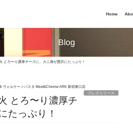
Home
Abo
Blog
噴火 とろ〜り濃厚チーズに、カニ身が贅沢にたっぷり！
 ヴォルケーノパスタ Meat&Cheese ARK 新宿東口店
プレスリリース
噴火 とろ〜り濃厚チ
にたっぷり！