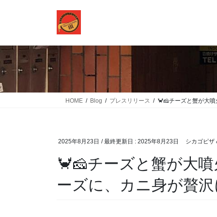
コ
ナ
ン
ビ
テ
ゲ
ン
ー
ツ
シ
に
ョ
移
ン
動
に
移
HOME
Blog
プレスリリース
🦀🧀チーズと蟹が大
動
2025年8月23日
/ 最終更新日 :
2025年8月23日
シカゴピザ &
🦀🧀チーズと蟹が大
ーズに、カニ身が贅沢