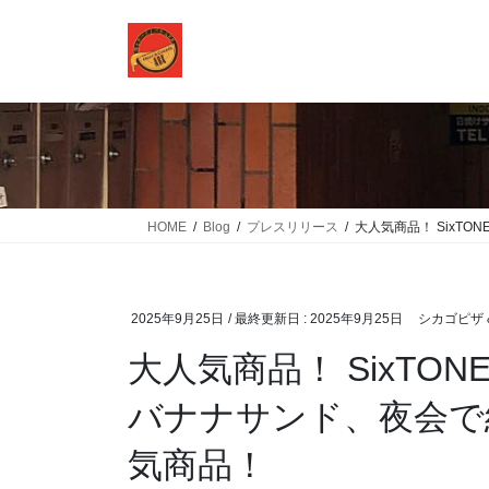
コ
ナ
ン
ビ
テ
ゲ
ン
ー
ツ
シ
に
ョ
移
ン
動
に
移
HOME
Blog
プレスリリース
大人気商品！ SixT
動
2025年9月25日
/ 最終更新日 :
2025年9月25日
シカゴピザ &
大人気商品！ SixTO
バナナサンド、夜会で
気商品！