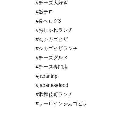
#チーズ大好き
#飯テロ
#食べログ3
#おしゃれランチ
#肉シカゴピザ
#シカゴピザランチ
#チーズグルメ
#チーズ専門店
#japantrip
#japanesefood
#歌舞伎町ランチ
#サーロインシカゴピザ