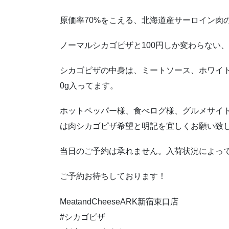
原価率70%をこえる、北海道産サーロイン肉
ノーマルシカゴピザと100円しか変わらない
シカゴピザの中身は、ミートソース、ホワイト
0g入ってます。
ホットペッパー様、食べログ様、グルメサイ
は肉シカゴピザ希望と明記を宜しくお願い致
当日のご予約は承れません。入荷状況によっ
ご予約お待ちしております！
MeatandCheeseARK新宿東口店
#シカゴピザ