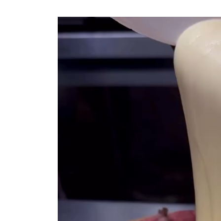
動
画
プ
レ
ー
ヤ
ー