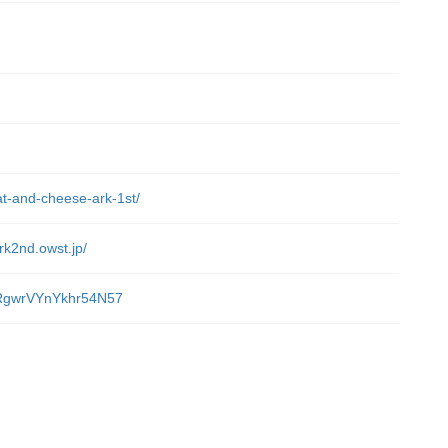
at-and-cheese-ark-1st/
rk2nd.owst.jp/
/VRgwrVYnYkhr54N57