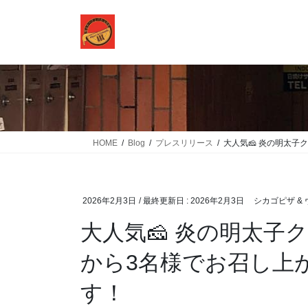
コ
ナ
ン
ビ
テ
ゲ
ン
ー
ツ
シ
に
ョ
移
ン
動
に
移
HOME
Blog
プレスリリース
大人気🧀 炎の明太子
動
2026年2月3日
/ 最終更新日 :
2026年2月3日
シカゴピザ & 
大人気🧀 炎の明太子ク
から3名様でお召し上
す！