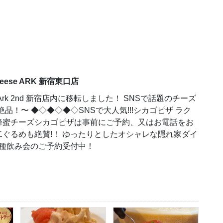
ese ARK 新宿東口店
 Ark 2nd 新宿店内に移転しました！ SNSで話題のチーズ
！〜 ◆◇◆◇◆◇SNSで大人気!!!シカゴピザ ラク
蜂蜜チーズシカゴピザは事前にご予約、又はお電話をお
二ぐるめも絶賛!！ ゆったりとしたオシャレな隠れ家ダイ
各種飲み会のご予約受付中！