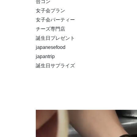
合コン
女子会プラン
女子会パーティー
チーズ専門店
誕生日プレゼント
japanesefood
japantrip
誕生日サプライズ
動
画
プ
レ