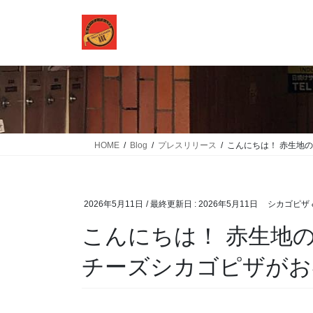
コ
ナ
ン
ビ
テ
ゲ
ン
ー
ツ
シ
に
ョ
移
ン
動
に
移
HOME
Blog
プレスリリース
こんにちは！ 赤生地のシ
動
2026年5月11日
/ 最終更新日 :
2026年5月11日
シカゴピザ &
こんにちは！ 赤生地のシ
チーズシカゴピザか