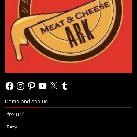
Facebook
Instagram
Pinterest
YouTube
X
Tumblr
Come and see us
食べログ
Retty