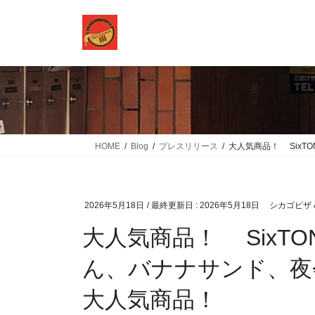
コ
ナ
ン
ビ
テ
ゲ
ン
ー
ツ
シ
に
ョ
移
ン
動
に
移
HOME
Blog
プレスリリース
大人気商品！ Six
動
2026年5月18日
/ 最終更新日 :
2026年5月18日
シカゴピザ &
大人気商品！ SixTO
ん、バナナサンド、夜
大人気商品！