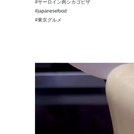
#サーロイン肉シカゴピザ
#japanesefood
#東京グルメ
動
画
プ
レ
ー
ヤ
ー