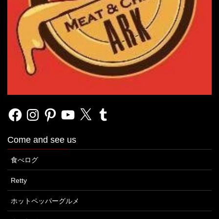
Facebook
Instagram
Pinterest
YouTube
X
Tumblr
Come and see us
食べログ
Retty
ホットペッパーグルメ