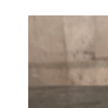
動
画
プ
レ
ー
ヤ
ー