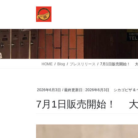
コ
ナ
ン
ビ
テ
ゲ
ン
ー
ツ
シ
に
ョ
移
ン
動
に
移
HOME
Blog
プレスリリース
7月1日販売開始！ 大
動
2026年6月3日
/ 最終更新日 :
2026年6月3日
シカゴピザ & 
7月1日販売開始！ 大