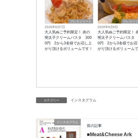
プレスリリース
プレスリ
2026年8月7日
2026年8月6日
大人気🧀ご予約限定！ 炎の
大人気🧀ご予約限定！ 
明太子クリームパスタ 300
明太子クリームパスタ 3
0円 2から3名様でお召し上
0円 2から3名様でお召
がり頂けるボリュームです！
がり頂けるボリューム
インスタグラム
カテゴリー
インスタグラム
前の記事
■Meat&Cheese Ark