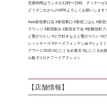
営業時間はランチが12時〜15時、ディナーか
どうぞこれからのARKよろしくお願いします
#ark新宿東口店 #新宿東口 #新宿ごはん #新
ラウンジ #新宿飲み #新宿女子会 #歌舞伎町グ
と繋がりたい #ピザ好きな人と繋がりたい #ぴさ
レットチーズ #チーズフォンデュ🧀 #りょう
アワード2020 #むにぐるめ東京 #むにぐる
ル飯 #コロナフードアクション
【店舗情報】