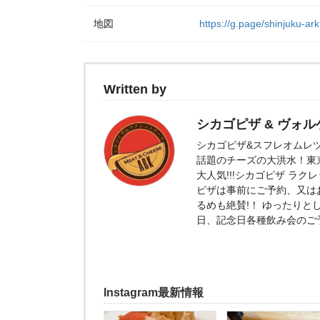
地図
https://g.page/shinjuku-ar
Written by
シカゴピザ & ヴォルケ
シカゴピザ&スフレオムレツ Me
話題のチーズの大洪水！東京
大人気!!!シカゴピザ ラ
ピザは事前にご予約、又は
るめも絶賛!！ ゆったりと
日、記念日各種飲み会のご
Instagram最新情報