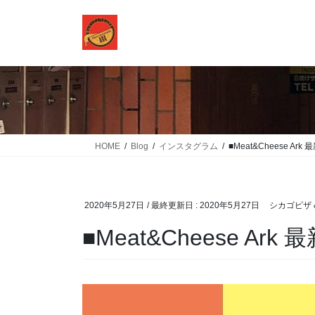
コ
ナ
ン
ビ
テ
ゲ
ン
ー
ツ
シ
に
ョ
移
ン
動
に
移
HOME
Blog
インスタグラム
■Meat&Cheese Ark
動
2020年5月27日
/ 最終更新日 :
2020年5月27日
シカゴピザ &
■Meat&Cheese Ark