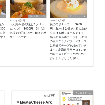
リース
プレスリリース
プレスリリース
2026年8月4日
2026年8月3日
炎の
大人気🧀 炎の明太子クリー
炎の肉ボナーラ！ 3900
00
ムパスタ 3000円 2から3
円 2から3名様でお召し上が
し上
名様でお召し上がり頂けるボ
り頂けるボリュームです！
です！
リュームです！
熱々のカルボナーラを12キロ
の巨大グラナパダーノチーズ
に乗せてチーズを絡めていき
ます。北海道産サーロイン肉
のローストビーフとからめて
お召し上がりください。
インスタグラム
次の記事
▼Meat&Cheese Ark