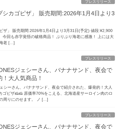
プレスリリース
シカゴピザ」 販売期間:2026年1月4日より3
 販売期間:2026年1月4日より3月31日(予定) 値段:¥2,900
ザ！ 今回も赤字覚悟の破格商品！ ぷりぷり海老に感激！ 上には大
老 […]
プレスリリース
xTONESジェシーさん、バナナサンド、夜会で
的！大人気商品！
ESジェシーさん、バナナサンド、夜会で紹介された、爆発的！大人
カゴピザ🧀🧀 原価率70%をこえる、北海道産サーロイン肉のロ
周りにのせます。 ノ […]
プレスリリース
xTONESジェシーさん、バナナサンド、夜会で