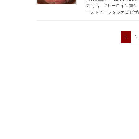
気商品！ #サーロイン肉シ
ーストビーフをシカゴピザの
投
ペ
1
2
稿
ー
ジ
の
ペ
ー
ジ
送
り