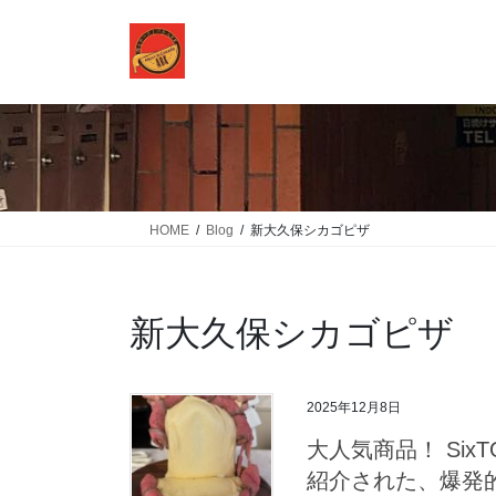
コ
ナ
ン
ビ
テ
ゲ
ン
ー
ツ
シ
に
ョ
移
ン
動
に
移
HOME
Blog
新大久保シカゴピザ
動
新大久保シカゴピザ
2025年12月8日
大人気商品！ Si
紹介された、爆発