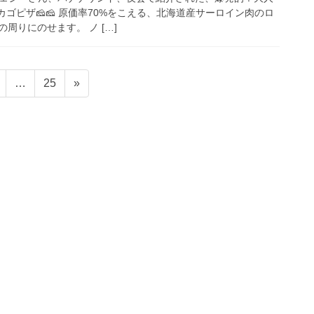
カゴピザ🧀🧀 原価率70%をこえる、北海道産サーロイン肉のロ
周りにのせます。 ノ […]
ペ
ペ
…
25
»
ー
ー
ジ
ジ