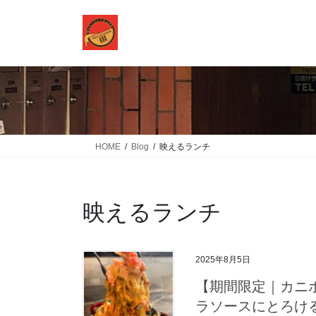
コ
ナ
ン
ビ
テ
ゲ
ン
ー
ツ
シ
に
ョ
移
ン
動
に
移
HOME
Blog
映えるランチ
動
映えるランチ
2025年8月5日
【期間限定｜カニボ
ラソースにとろけ