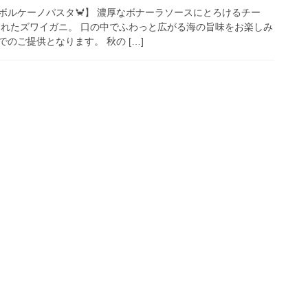
ボルケーノパスタ🦀】 濃厚なボナーラソースにとろけるチー
られたズワイガニ。 口の中でふわっと広がる海の旨味をお楽しみ
でのご提供となります。 秋の […]