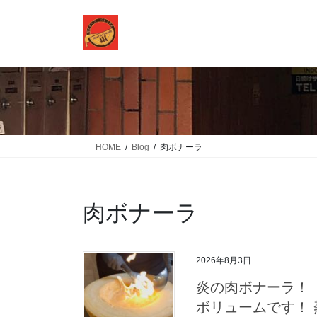
コ
ナ
ン
ビ
テ
ゲ
ン
ー
ツ
シ
に
ョ
移
ン
動
に
移
HOME
Blog
肉ボナーラ
動
肉ボナーラ
2026年8月3日
炎の肉ボナーラ！ 
ボリュームです！ 