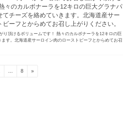
熱々のカルボナーラを12キロの巨大グラナパ
せてチーズを絡めていきます。北海道産サー
トビーフとからめてお召し上がりください。
上がり頂けるボリュームです！ 熱々のカルボナーラを12キロの巨
きます。北海道産サーロイン肉のローストビーフとからめてお召
ペ
ペ
2
…
8
»
ー
ー
ジ
ジ