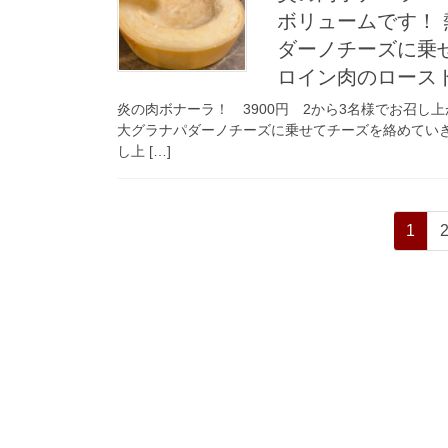
ボリュームです！ 
ダーノチーズに乗
ロイン肉のロース
炎の肉ボナーラ！ 3900円 2から3名様でお召し
大グラナパダーノチーズに乗せてチーズを絡めてい
し上 […]
投
ペ
1
稿
ー
ジ
の
ペ
ー
ジ
送