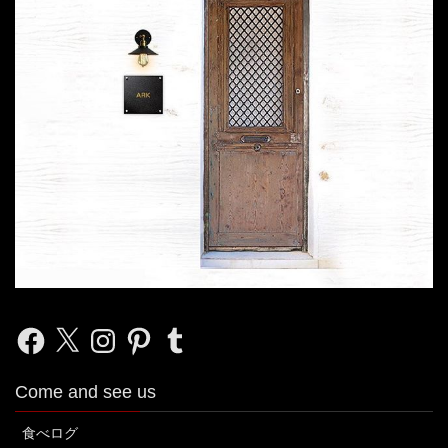
Facebook
X
Instagram
Pinterest
Tumblr
Come and see us
食べログ