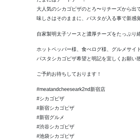
大人気のシカゴピザのとろ〜りチーズから出
味しさはそのままに、パスタが入る事で新感
自家製明太子ソースと濃厚チーズをたっぷり
ホットペッパー様、食べログ様、グルメサイ
パスタシカゴピザ希望と明記を宜しくお願い
ご予約お待ちしております！
#meatandcheeseark2nd新宿店
#シカゴピザ
#新宿シカゴピザ
#新宿グルメ
#渋谷シカゴピザ
#池袋シカゴピザ