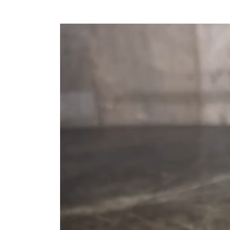
動
画
プ
レ
ー
ヤ
ー