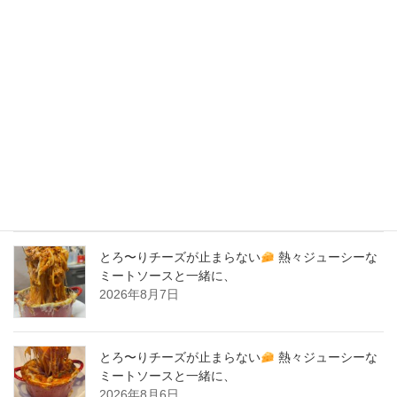
2020年3月
2020年2月
New Post !
バナナサンド、夜会で紹介された、爆発的！大人
気商品！サーロイン肉シカゴピザ
原価率70%
をこえる、北海道産サーロイン肉のローストビー
フをシカゴピザの周りにのせます。
2026年8月8日
とろ〜りチーズが止まらない
熱々ジューシーな
ミートソースと一緒に、
2026年8月7日
とろ〜りチーズが止まらない
熱々ジューシーな
ミートソースと一緒に、
2026年8月6日