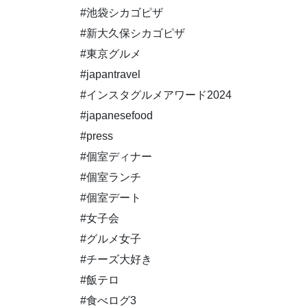
#池袋シカゴピザ
#新大久保シカゴピザ
#東京グルメ
#japantravel
#インスタグルメアワード2024
#japanesefood
#press
#個室ディナー
#個室ランチ
#個室デート
#女子会
#グルメ女子
#チーズ大好き
#飯テロ
#食べログ3