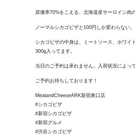
原価率70%をこえる、北海道産サーロイン肉
ノーマルシカゴピザと100円しか変わらない
シカゴピザの中身は、ミートソース、ホワイト
300g入ってます。
当日のご予約は承れません。入荷状況によっ
ご予約お待ちしております！
MeatandCheeseARK新宿東口店
#シカゴピザ
#新宿シカゴピザ
#新宿グルメ
#渋谷シカゴピザ