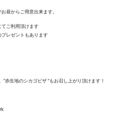
゙がお昼からご用意出来ます。
にてご利用頂けます
プレゼントもあります
ー、”赤生地のシカゴピザ “もお召し上がり頂けます！
rk